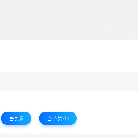
打赏
点赞 (
0
)