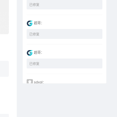
已修复
超哥：
已修复
超哥：
已修复
sdxql：
已经买了一个月会员，为何点下载没有反应？
miyunfei0425：