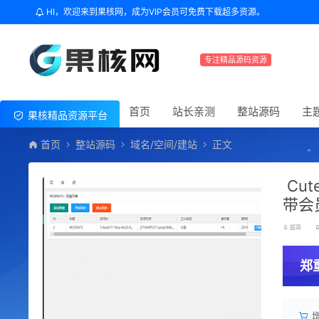
HI，欢迎来到果核网，成为VIP会员可免费下载超多资源。
专注精品源码资源
首页
站长亲测
整站源码
主
果核精品资源平台
首页
整站源码
域名/空间/建站
正文
Cut
带会
超哥
郑