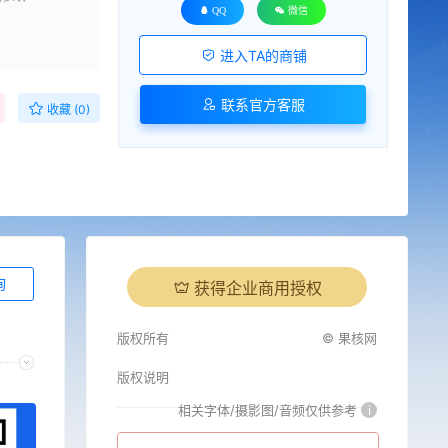
QQ
微信
进入TA的商铺
联系官方客服
收藏 (0)
询
获得企业商用授权
版权所有
© 果核网
版权说明
相关字体/摄影图/音频仅供参考
i