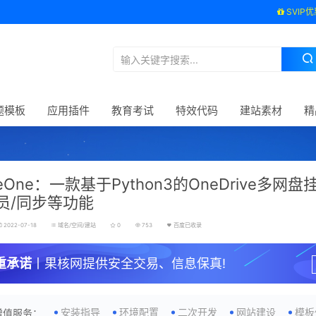
SVIP优
题模板
应用插件
教育考试
特效代码
建站素材
精
eOne：一款基于Python3的OneDrive多网
员/同步等功能
2022-07-18
域名/空间/建站
0
753
百度已收录
重承诺
丨果核网提供安全交易、信息保真!
安装指导
环境配置
二次开发
网站建设
模板
增值服务：