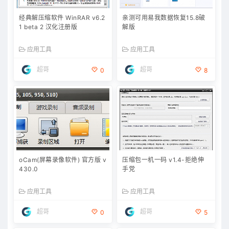
经典解压缩软件 WinRAR v6.2
亲测可用易我数据恢复15.8破
1 beta 2 汉化注册版
解版
应用工具
应用工具
超哥
超哥
0
8
oCam(屏幕录像软件) 官方版 v
压缩包一机一码 v1.4-拒绝伸
430.0
手党
应用工具
应用工具
超哥
超哥
0
5