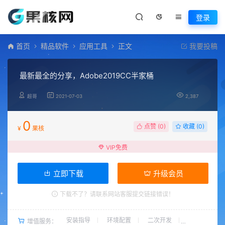
登录
首页
精品软件
应用工具
正文
我要投稿
最新最全的分享，Adobe2019CC半家桶
超哥
2021-07-03
2,387
0
点赞 (
0
)
收藏 (0)
¥
果核
VIP免费
立即下载
升级会员
下载不了？请联系网站客服提交链接错误！
安装指导
环境配置
二次开发
增值服务：