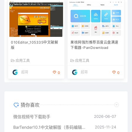
010Editor_105335中文破解
果核网强烈推荐百度云盘满速
版
下载器-PanDownload
应用工具
应用工具
超哥
超哥
0
0
猜你喜欢
微信视频号下载助手
2026-06-07
BarTender10.1中文破解版（条码编辑工具）
2025-11-24