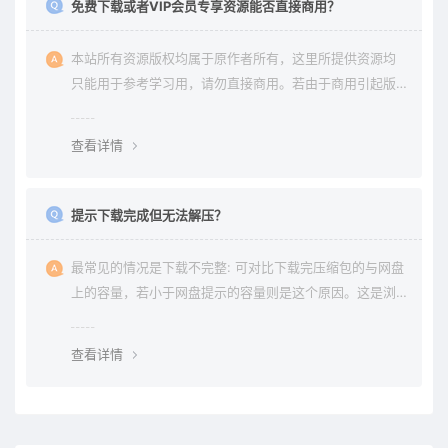
免费下载或者VIP会员专享资源能否直接商用？
本站所有资源版权均属于原作者所有，这里所提供资源均
只能用于参考学习用，请勿直接商用。若由于商用引起版
权纠纷与本站无关。
查看详情
提示下载完成但无法解压？
最常见的情况是下载不完整: 可对比下载完压缩包的与网盘
上的容量，若小于网盘提示的容量则是这个原因。这是浏
览器下载的bug，建议用清除浏览器缓存重新下载。
查看详情