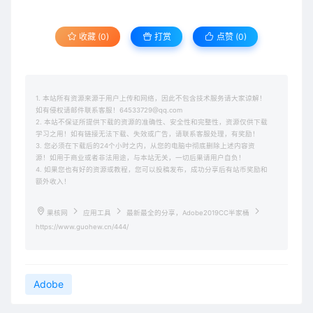
收藏 (0)
打赏
点赞 (
0
)
1. 本站所有资源来源于用户上传和网络，因此不包含技术服务请大家谅解！
如有侵权请邮件联系客服！64533729@qq.com
2. 本站不保证所提供下载的资源的准确性、安全性和完整性，资源仅供下载
学习之用！如有链接无法下载、失效或广告，请联系客服处理，有奖励！
3. 您必须在下载后的24个小时之内，从您的电脑中彻底删除上述内容资
源！如用于商业或者非法用途，与本站无关，一切后果请用户自负！
4. 如果您也有好的资源或教程，您可以投稿发布，成功分享后有站币奖励和
额外收入！
果核网
应用工具
最新最全的分享，Adobe2019CC半家桶
https://www.guohew.cn/444/
Adobe