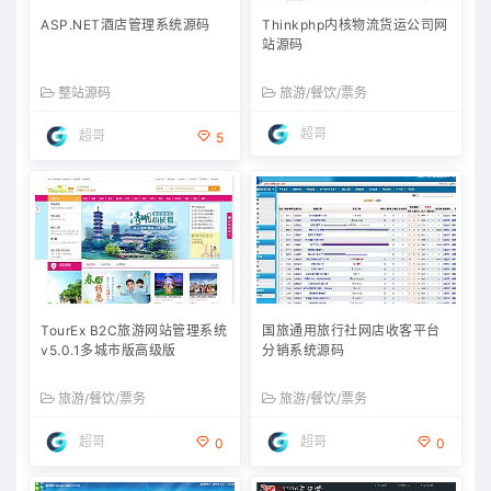
ASP.NET酒店管理系统源码
Thinkphp内核物流货运公司网
站源码
整站源码
旅游/餐饮/票务
超哥
超哥
5
TourEx B2C旅游网站管理系统
国旅通用旅行社网店收客平台
v5.0.1多城市版高级版
分销系统源码
旅游/餐饮/票务
旅游/餐饮/票务
超哥
超哥
0
0