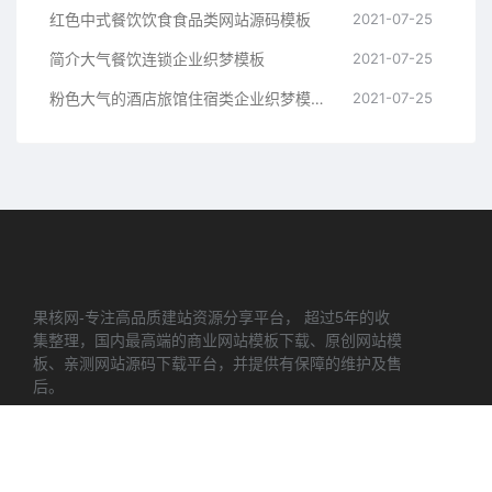
红色中式餐饮饮食食品类网站源码模板
2021-07-25
简介大气餐饮连锁企业织梦模板
2021-07-25
粉色大气的酒店旅馆住宿类企业织梦模板 织梦酒店绿网站源码
2021-07-25
果核网-专注高品质建站资源分享平台， 超过5年的收
集整理，国内最高端的商业网站模板下载、原创网站模
板、亲测网站源码下载平台，并提供有保障的维护及售
后。
© 2021 果核网 - GUOHEW.CN & WordPress Theme. All rights
reserved
网站地图
闽ICP备2022018676号-2