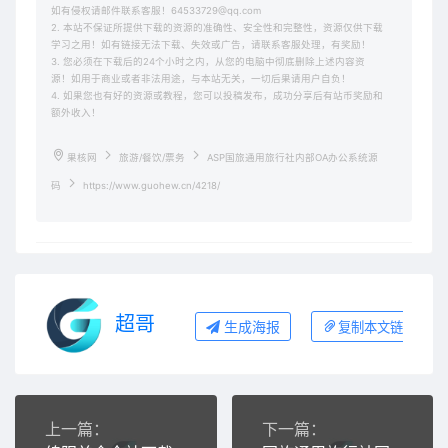
如有侵权请邮件联系客服！64533729@qq.com
2. 本站不保证所提供下载的资源的准确性、安全性和完整性，资源仅供下载
学习之用！如有链接无法下载、失效或广告，请联系客服处理，有奖励！
3. 您必须在下载后的24个小时之内，从您的电脑中彻底删除上述内容资
源！如用于商业或者非法用途，与本站无关，一切后果请用户自负！
4. 如果您也有好的资源或教程，您可以投稿发布，成功分享后有站币奖励和
额外收入！
果核网
旅游/餐饮/票务
ASP国旅通用旅行社内部OA办公系统源
码
https://www.guohew.cn/4218/
超哥
生成海报
复制本文链接
上一篇：
下一篇：