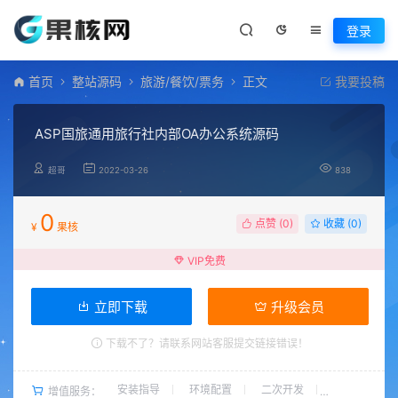
登录
首页
整站源码
旅游/餐饮/票务
正文
我要投稿
ASP国旅通用旅行社内部OA办公系统源码
超哥
2022-03-26
838
0
点赞 (
0
)
收藏 (0)
¥
果核
VIP免费
立即下载
升级会员
下载不了？请联系网站客服提交链接错误！
安装指导
环境配置
二次开发
增值服务：