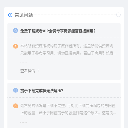
常见问题
免费下载或者VIP会员专享资源能否直接商用？
本站所有资源版权均属于原作者所有，这里所提供资源均
只能用于参考学习用，请勿直接商用。若由于商用引起版
权纠纷与本站无关。
查看详情
提示下载完成但无法解压？
最常见的情况是下载不完整: 可对比下载完压缩包的与网盘
上的容量，若小于网盘提示的容量则是这个原因。这是浏
览器下载的bug，建议用清除浏览器缓存重新下载。