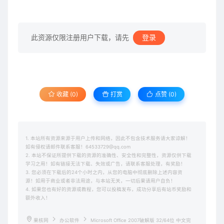
此资源仅限注册用户下载，请先
登录
收藏 (0)
打赏
点赞 (
0
)
1. 本站所有资源来源于用户上传和网络，因此不包含技术服务请大家谅解！
如有侵权请邮件联系客服！64533729@qq.com
2. 本站不保证所提供下载的资源的准确性、安全性和完整性，资源仅供下载
学习之用！如有链接无法下载、失效或广告，请联系客服处理，有奖励！
3. 您必须在下载后的24个小时之内，从您的电脑中彻底删除上述内容资
源！如用于商业或者非法用途，与本站无关，一切后果请用户自负！
4. 如果您也有好的资源或教程，您可以投稿发布，成功分享后有站币奖励和
额外收入！
果核网
办公软件
Microsoft Office 2007破解版 32/64位 中文完