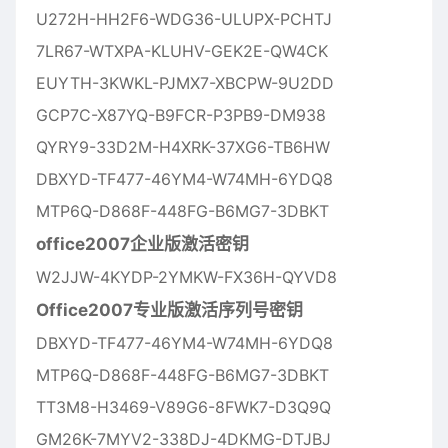
U272H-HH2F6-WDG36-ULUPX-PCHTJ
7LR67-WTXPA-KLUHV-GEK2E-QW4CK
EUYTH-3KWKL-PJMX7-XBCPW-9U2DD
GCP7C-X87YQ-B9FCR-P3PB9-DM938
QYRY9-33D2M-H4XRK-37XG6-TB6HW
DBXYD-TF477-46YM4-W74MH-6YDQ8
MTP6Q-D868F-448FG-B6MG7-3DBKT
office2007企业版激活密钥
W2JJW-4KYDP-2YMKW-FX36H-QYVD8
Office2007专业版激活序列号密钥
DBXYD-TF477-46YM4-W74MH-6YDQ8
MTP6Q-D868F-448FG-B6MG7-3DBKT
TT3M8-H3469-V89G6-8FWK7-D3Q9Q
GM26K-7MYV2-338DJ-4DKMG-DTJBJ