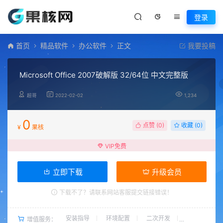
登录
首页
精品软件
办公软件
正文
我要投稿
Microsoft Office 2007破解版 32/64位 中文完整版
超哥
2022-02-02
1,234
0
点赞 (
0
)
收藏 (0)
¥
果核
VIP免费
立即下载
升级会员
下载不了？请联系网站客服提交链接错误！
安装指导
环境配置
二次开发
增值服务：