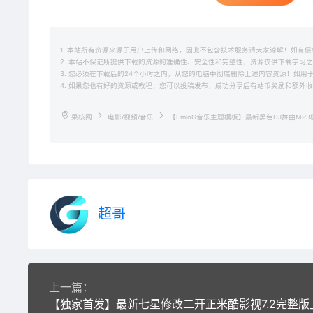
1. 本站所有资源来源于用户上传和网络，因此不包含技术服务请大家谅解！如有侵权请邮
2. 本站不保证所提供下载的资源的准确性、安全性和完整性，资源仅供下载学习
3. 您必须在下载后的24个小时之内，从您的电脑中彻底删除上述内容资源！如
4. 如果您也有好的资源或教程，您可以投稿发布，成功分享后有站币奖励和额外
果核网
电影/视频/音乐
【EmloG音乐主题模板】最新黑色DJ舞曲MP
超哥
上一篇：