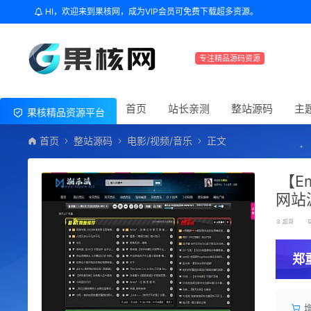
HI，欢迎来到果核网，成为VIP会员可免费下载超多资源。
专注精品源码资源
首页
站长亲测
整站源码
主
果核精品资源平台
首页
整站源码
电影/视频/音乐
正文
【E
网站
超哥
郑