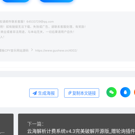
件联系客服！64533729@qq.com
之用！如有链接无法下载、失效或广告，请联系客服处理，有奖励！
用于商业或者非法用途，与本站无关，一切后果请用户自负！
收入！
3模板CPY音乐网站源码
https://www.guohew.cn/4002/
生成海报
复制本文链接
下一篇：
【独家首发】最新七星修改二开正米酷影视7.2完整版_支持自定义解析_支持PHP7.0及以上