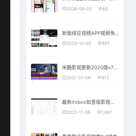
60
2026-08-03
新版绿豆视频APP视频免授权源码 V6.6插件版
881
2023-10-05
米酷影视更新2020版v7.0.0 源码+解析接口+伪静态
912
2021-07-06
最新itvbox如意版影视源码支持苹果CMSTvbox接口全解自动换源版
1,667
2023-11-06