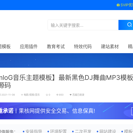
SVIP优
题模板
应用插件
教育考试
特效代码
建站素材
精
mloG音乐主题模板】最新黑色DJ舞曲MP3模板
源码
2021-11-08
电影/视频/音乐
0
850
百度已收录
重承诺
丨果核网提供安全交易、信息保真!
安装指导
环境配置
二次开发
网站建设
模板
增值服务：