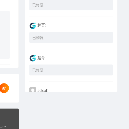
已修复
超哥：
已修复
超哥：
已修复
sdxql：
已经买了一个月会员，为何点下载没有反应？
miyunfei0425：
云海解析计费系统v4.3完美破解开源版_赠轮询插件_果核网独家首发