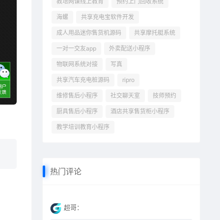
教培网课线上教育
预约上门回收系统
海螺
共享充电宝软件开发
成人用品迷你售货机源码
共享摩托艇系统
一对一交友app
外卖配送小程序
物联网系统对接
写真
共享汽车充电桩源码
ripro
维修售后小程序
社交聊天室
技师预约
厨具售后小程序
酒店共享售货柜小程序
教学培训教育小程序
热门评论
超哥：