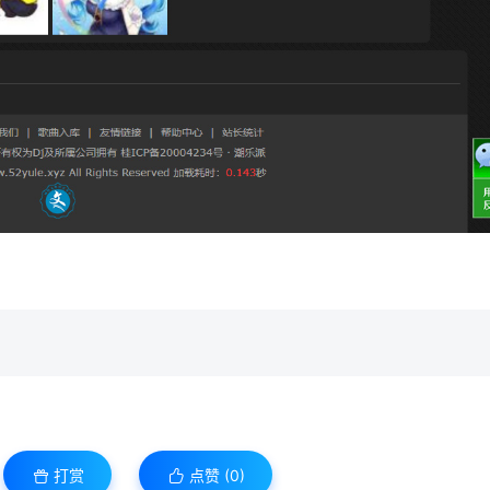
打赏
点赞 (
0
)