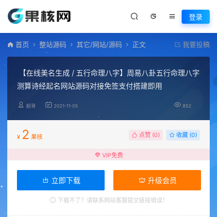
登录
首页
整站源码
其它/网站/源码
正文
我要投稿
【在线美名生成 / 五行命理八字】周易八卦五行命理八字
测算诗经起名网站源码对接免签支付搭建即用
超哥
2021-11-05
852
2
点赞 (
0
)
收藏 (0)
¥
果核
VIP免费
立即下载
升级会员
下载不了？请联系网站客服提交链接错误！