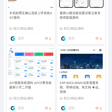
手机拍照无确认连续上传系统A
最新UI微信朋友圈访客记录系
SP源码
统修复版源码
其它/网站/源码
其它/网站/源码
超哥
超哥
5
5
API管理系统源码 API计费系统
ERP/MES/WMS仓库管理系
最新小齐二开版
统，带移动端，有文档
运行
视频
其它/网站/源码
其它/网站/源码
超哥
超哥
5
5