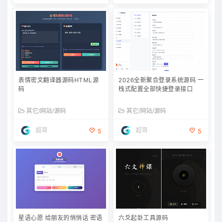
表情密文翻译器源码HTML源
2026全新聚合登录系统源码 一
码
栈式配置全部快捷登录接口
其它/网站/源码
其它/网站/源码
超哥
超哥
5
5
星语心愿 给朋友的悄悄话 密语
六爻起卦工具源码