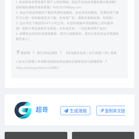
1. 本站所有资源来源于用户上传和网络，因此不包含技术服务请大家谅解！
如有侵权请邮件联系客服！64533729@qq.com
2. 本站不保证所提供下载的资源的准确性、安全性和完整性，资源仅供下载
学习之用！如有链接无法下载、失效或广告，请联系客服处理，有奖励！
3. 您必须在下载后的24个小时之内，从您的电脑中彻底删除上述内容资
源！如用于商业或者非法用途，与本站无关，一切后果请用户自负！
4. 如果您也有好的资源或教程，您可以投稿发布，成功分享后有站币奖励和
额外收入！
果核网
其它/网站/源码
【在线美名生成 / 五行命理八字】周易
八卦五行命理八字测算诗经起名网站源码对接免签支付搭建即用
https://www.guohew.cn/3961/
超哥
生成海报
复制本文链接