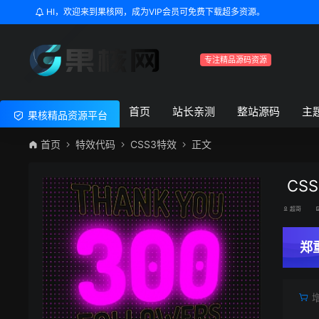
HI，欢迎来到果核网，成为VIP会员可免费下载超多资源。
专注精品源码资源
首页
站长亲测
整站源码
主
果核精品资源平台
首页
特效代码
CSS3特效
正文
CS
超哥
郑