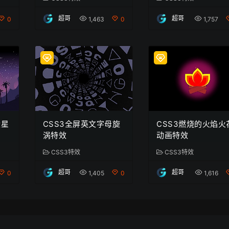
超哥
超哥
0
1,463
0
1,757
殿星
CSS3全屏英文字母旋
CSS3燃烧的火焰火
涡特效
动画特效
CSS3特效
CSS3特效
超哥
超哥
0
1,405
0
1,616