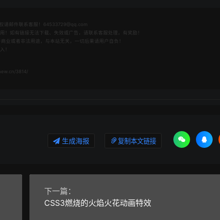
件联系客服！64533729@qq.com
之用！如有链接无法下载、失效或广告，请联系客服处理，有奖励！
用于商业或者非法用途，与本站无关，一切后果请用户自负！
收入！
ew.cn/3814/
生成海报
复制本文链接
下一篇：
CSS3燃烧的火焰火花动画特效