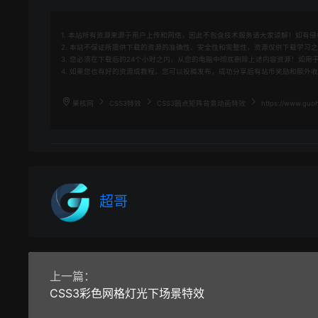
1. 本站所有资源来源于用户上传和网络，因此不包含技术服务请大家谅解！如有侵权请邮
2. 本站不保证所提供下载的资源的准确性、安全性和完整性，资源仅供下载学习
3. 您必须在下载后的24个小时之内，从您的电脑中彻底删除上述内容资源！如
4. 如果您也有好的资源或教程，您可以投稿发布，成功分享后有站币奖励和额外
果核网
CSS3特效
CSS3圆点矩阵背景动画特效
https://www.guoh
超哥
上一篇：
CSS3彩色网格灯光下场景特效