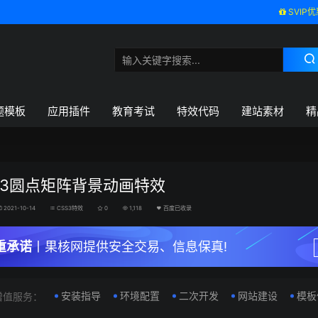
SVIP优
题模板
应用插件
教育考试
特效代码
建站素材
精
S3圆点矩阵背景动画特效
2021-10-14
CSS3特效
0
1,118
百度已收录
重承诺
丨果核网提供安全交易、信息保真!
安装指导
环境配置
二次开发
网站建设
模板
增值服务：