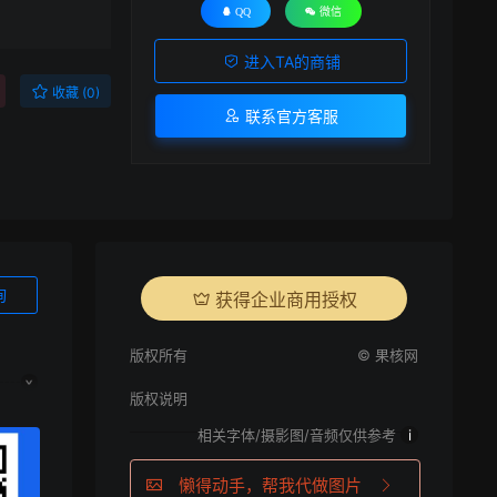
QQ
微信
进入TA的商铺
收藏 (0)
联系官方客服
询
获得企业商用授权
版权所有
© 果核网
版权说明
相关字体/摄影图/音频仅供参考
i
懒得动手，帮我代做图片