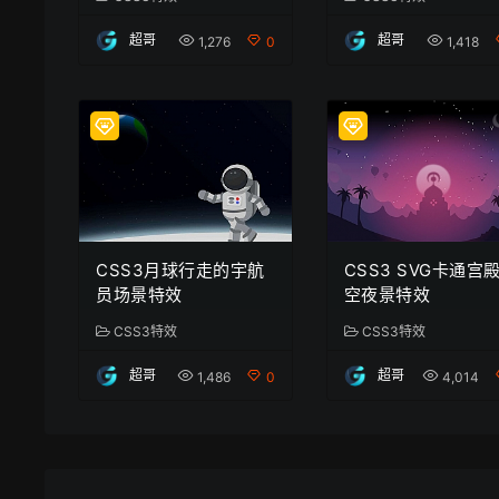
超哥
超哥
1,276
0
1,418
CSS3月球行走的宇航
CSS3 SVG卡通宫
员场景特效
空夜景特效
CSS3特效
CSS3特效
超哥
超哥
1,486
0
4,014