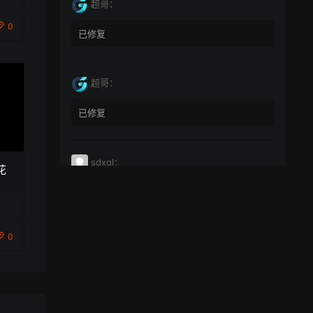
超哥：
0
已修复
超哥：
已修复
sdxql：
花
已经买了一个月会员，为何点下载没有反应？
0
miyunfei0425：
点击下载 下载不了