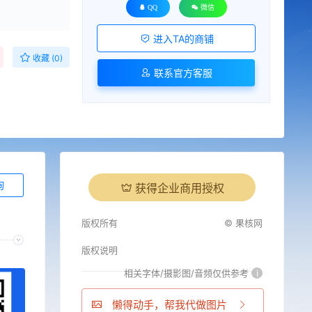
QQ
微信
进入TA的商铺
收藏 (0)
联系官方客服
询
获得企业商用授权
版权所有
© 果核网
版权说明
相关字体/摄影图/音频仅供参考
i
懒得动手，帮我代做图片