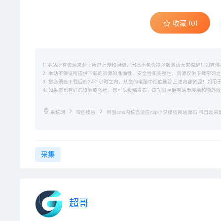
收藏 (0)
1. 本站所有资源来源于用户上传和网络，因此不包含技术服务请大家谅解！如有侵权请邮
2. 本站不保证所提供下载的资源的准确性、安全性和完整性，资源仅供下载学习
3. 您必须在下载后的24个小时之内，从您的电脑中彻底删除上述内容资源！如
4. 如果您也有好的资源或教程，您可以投稿发布，成功分享后有站币奖励和额外
果核网
帝国模板
帝国cms内核自适应mip小说模板网站源码 带自动采
采集
超哥