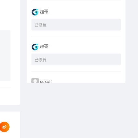
超哥：
已修复
超哥：
已修复
sdxql：
已经买了一个月会员，为何点下载没有反应？
miyunfei0425：
点击下载 下载不了