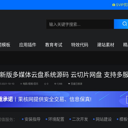
SVIP优
题模板
应用插件
教育考试
特效代码
建站素材
精
P新版多媒体云盘系统源码 云切片网盘 支持多
2021-10-10
电影/视频/音乐
0
1,188
百度已收录
重承诺
丨果核网提供安全交易、信息保真!
安装指导
环境配置
二次开发
网站建设
模板
增值服务：