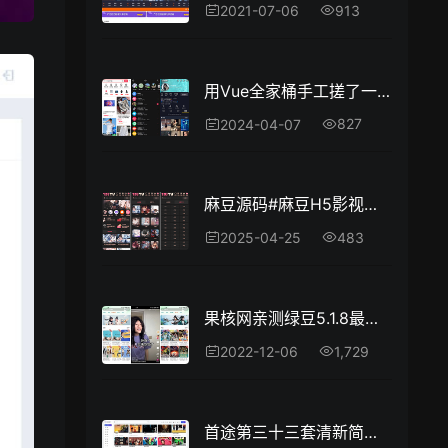
913
2021-07-06
用Vue全家桶手工搓了一个高仿抖音，全开源
827
2024-04-07
麻豆源码#麻豆H5影视源码主题模版下载 苹果CMS V10版
483
2025-04-25
果核网亲测绿豆5.1.8最新影视APP源码含详细搭建文档
1,729
2022-12-06
首途第三十三套清新简约卡片风格蓝紫渐变色短视频模板 | 苹果CMSV10主题