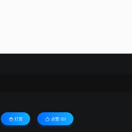
打赏
点赞 (
0
)