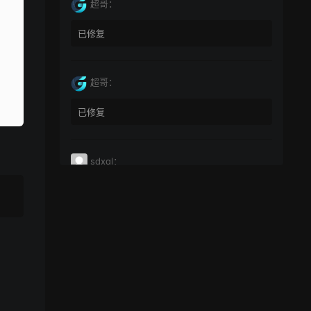
超哥：
已修复
超哥：
已修复
sdxql：
已经买了一个月会员，为何点下载没有反应？
miyunfei0425：
点击下载 下载不了