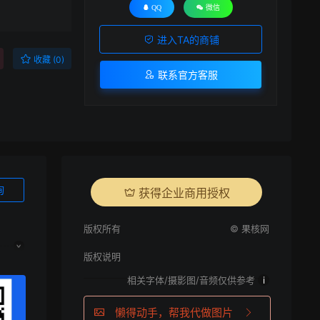
QQ
微信
进入TA的商铺
收藏 (0)
联系官方客服
询
获得企业商用授权
版权所有
© 果核网
版权说明
相关字体/摄影图/音频仅供参考
i
懒得动手，帮我代做图片