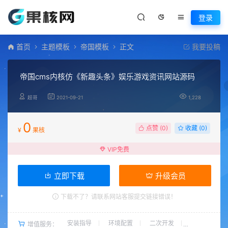
登录
首页
主题模板
帝国模板
正文
我要投稿
帝国cms内核仿《新趣头条》娱乐游戏资讯网站源码
超哥
2021-09-21
1,228
0
点赞 (
0
)
收藏 (0)
¥
果核
VIP免费
立即下载
升级会员
下载不了？请联系网站客服提交链接错误！
安装指导
环境配置
二次开发
增值服务：