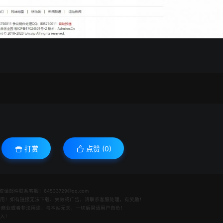
打赏
点赞 (
0
)
件联系客服！64533729@qq.com
之用！如有链接无法下载、失效或广告，请联系客服处理，有奖励！
用于商业或者非法用途，与本站无关，一切后果请用户自负！
收入！