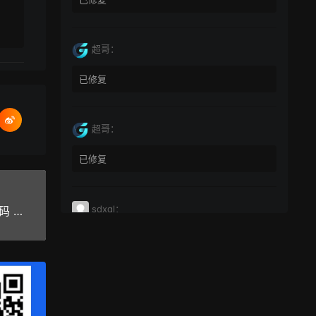
超哥：
已修复
超哥：
已修复
sdxql：
帝国CMS《教视网》在线教学视频网站模板整站源码 带手机版+火车头采集
已经买了一个月会员，为何点下载没有反应？
miyunfei0425：