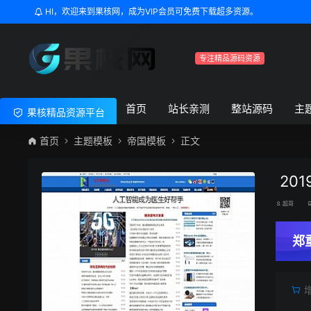
HI，欢迎来到果核网，成为VIP会员可免费下载超多资源。
专注精品源码资源
首页
站长亲测
整站源码
主
果核精品资源平台
首页
主题模板
帝国模板
正文
20
超哥
郑