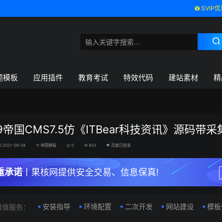
SVIP优
题模板
应用插件
教育考试
特效代码
建站素材
精
19帝国CMS7.5仿《ITBear科技资讯》源码带采
2021-09-08
帝国模板
0
803
百度已收录
重承诺
丨果核网提供安全交易、信息保真!
安装指导
环境配置
二次开发
网站建设
模板
增值服务：