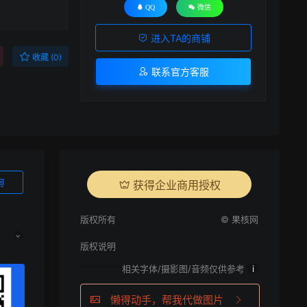
QQ
微信
进入TA的商铺
收藏 (0)
联系官方客服
询
获得企业商用授权
版权所有
© 果核网
版权说明
相关字体/摄影图/音频仅供参考
i
懒得动手，帮我代做图片