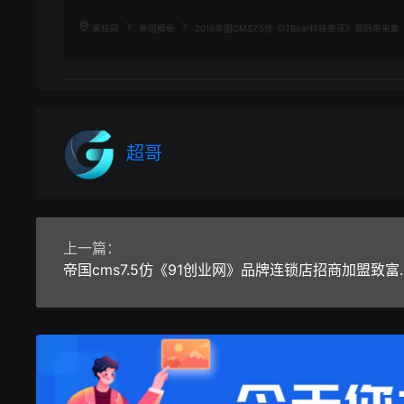
果核网
帝国模板
2019帝国CMS7.5仿《ITBear科技资讯》源码带采集
超哥
上一篇：
帝国cms7.5仿《91