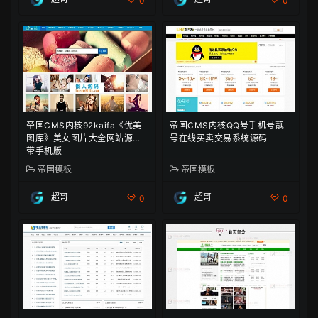
0
0
帝国CMS内核92kaifa《优美
帝国CMS内核QQ号手机号靓
图库》美女图片大全网站源码
号在线买卖交易系统源码
带手机版
帝国模板
帝国模板
超哥
超哥
0
0