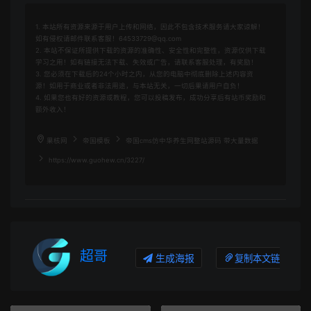
1. 本站所有资源来源于用户上传和网络，因此不包含技术服务请大家谅解！
如有侵权请邮件联系客服！64533729@qq.com
2. 本站不保证所提供下载的资源的准确性、安全性和完整性，资源仅供下载
学习之用！如有链接无法下载、失效或广告，请联系客服处理，有奖励！
3. 您必须在下载后的24个小时之内，从您的电脑中彻底删除上述内容资
源！如用于商业或者非法用途，与本站无关，一切后果请用户自负！
4. 如果您也有好的资源或教程，您可以投稿发布，成功分享后有站币奖励和
额外收入！
果核网
帝国模板
帝国cms仿中华养生网整站源码 带大量数据
https://www.guohew.cn/3227/
超哥
生成海报
复制本文链接