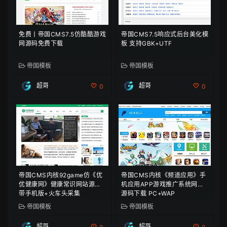
免费丨帝国CMS7.5仿酷酷游戏
帝国CMS7.5响应式后台美化模
网源码免费下载
板 支持GBK+UTF
帝国模板
帝国模板
超哥
超哥
0
0
帝国CMS内核92game仿《优
帝国CMS内核《频道应用》手
优健康网》健康常识网站源码
机应用APP游戏推广系统网站
带手机版+火车头采集
源码下载 PC+WAP
帝国模板
帝国模板
超哥
超哥