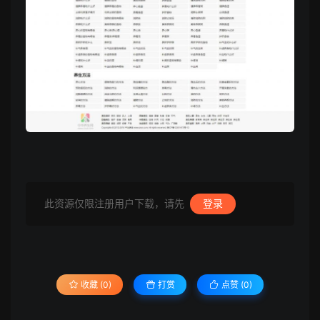
此资源仅限注册用户下载，请先
登录
收藏 (0)
打赏
点赞 (
0
)