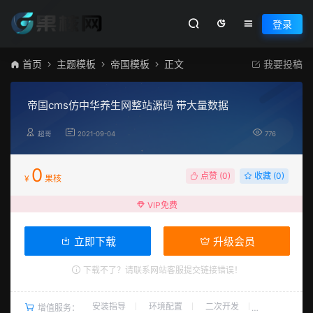
登录
首页
主题模板
帝国模板
正文
我要投稿
帝国cms仿中华养生网整站源码 带大量数据
超哥
2021-09-04
776
0
点赞 (
0
)
收藏 (0)
¥
果核
VIP免费
立即下载
升级会员
下载不了？请联系网站客服提交链接错误！
安装指导
环境配置
二次开发
增值服务：