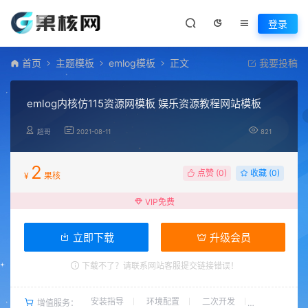
登录
首页
主题模板
emlog模板
正文
我要投稿
emlog内核仿115资源网模板 娱乐资源教程网站模板
超哥
2021-08-11
821
2
点赞 (
0
)
收藏 (0)
¥
果核
VIP免费
立即下载
升级会员
下载不了？请联系网站客服提交链接错误！
安装指导
环境配置
二次开发
增值服务：