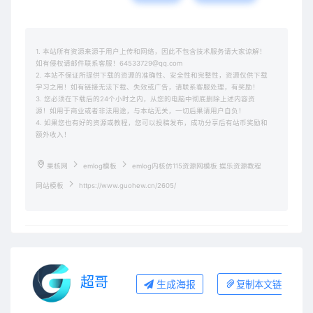
1. 本站所有资源来源于用户上传和网络，因此不包含技术服务请大家谅解！
如有侵权请邮件联系客服！64533729@qq.com
2. 本站不保证所提供下载的资源的准确性、安全性和完整性，资源仅供下载
学习之用！如有链接无法下载、失效或广告，请联系客服处理，有奖励！
3. 您必须在下载后的24个小时之内，从您的电脑中彻底删除上述内容资
源！如用于商业或者非法用途，与本站无关，一切后果请用户自负！
4. 如果您也有好的资源或教程，您可以投稿发布，成功分享后有站币奖励和
额外收入！
果核网
emlog模板
emlog内核仿115资源网模板 娱乐资源教程
网站模板
https://www.guohew.cn/2605/
超哥
生成海报
复制本文链接