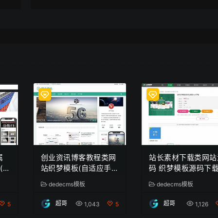
属
创业资讯博客教程类网
站长素材下载类网站
(带
站织梦模板(自适应手机
码 织梦模板源码下
端)
dedecms模板
dedecms模板
超哥
超哥
5
1,043
5
1,126