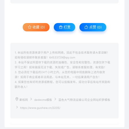
收藏 (0)
打赏
点赞 (
0
)
1. 本站所有资源来源于用户上传和网络，因此不包含技术服务请大家谅解！
如有侵权请邮件联系客服！64533729@qq.com
2. 本站不保证所提供下载的资源的准确性、安全性和完整性，资源仅供下载
学习之用！如有链接无法下载、失效或广告，请联系客服处理，有奖励！
3. 您必须在下载后的24个小时之内，从您的电脑中彻底删除上述内容资
源！如用于商业或者非法用途，与本站无关，一切后果请用户自负！
4. 如果您也有好的资源或教程，您可以投稿发布，成功分享后有站币奖励和
额外收入！
果核网
dedecms模板
蓝色大气物流运输公司企业网站织梦模板
https://www.guohew.cn/2235/