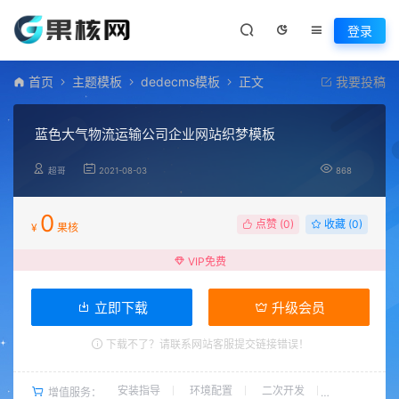
登录
首页
主题模板
dedecms模板
正文
我要投稿
蓝色大气物流运输公司企业网站织梦模板
超哥
2021-08-03
868
0
点赞 (
0
)
收藏 (0)
¥
果核
VIP免费
立即下载
升级会员
下载不了？请联系网站客服提交链接错误！
安装指导
环境配置
二次开发
增值服务：