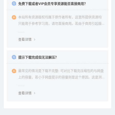
免费下载或者VIP会员专享资源能否直接商用？
本站所有资源版权均属于原作者所有，这里所提供资源均
只能用于参考学习用，请勿直接商用。若由于商用引起版
权纠纷与本站无关。
查看详情
提示下载完成但无法解压？
最常见的情况是下载不完整: 可对比下载完压缩包的与网盘
上的容量，若小于网盘提示的容量则是这个原因。这是浏
览器下载的bug，建议用清除浏览器缓存重新下载。
查看详情