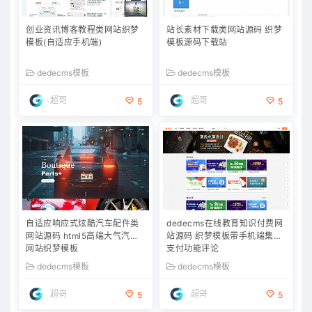
创业资讯博客教程类网站织梦
站长素材下载类网站源码 织梦
模板(自适应手机端)
模板源码下载站
dedecms模板
dedecms模板
超哥
超哥
5
5
自适应响应式炫酷汽车配件类
dedecms在线教育知识付费网
网站源码 html5高端大气汽车
站源码 织梦模板带手机端集成
网站织梦模板
支付功能评论
dedecms模板
dedecms模板
超哥
超哥
5
5