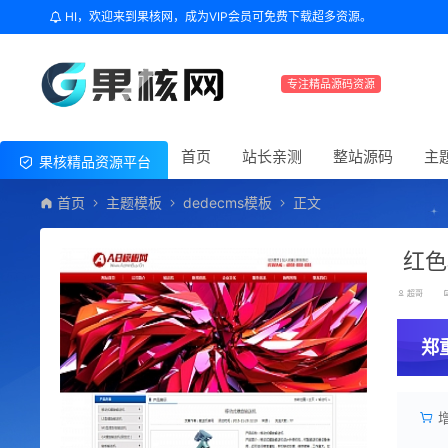
HI，欢迎来到果核网，成为VIP会员可免费下载超多资源。
专注精品源码资源
首页
站长亲测
整站源码
主
果核精品资源平台
首页
主题模板
dedecms模板
正文
红色
超哥
郑