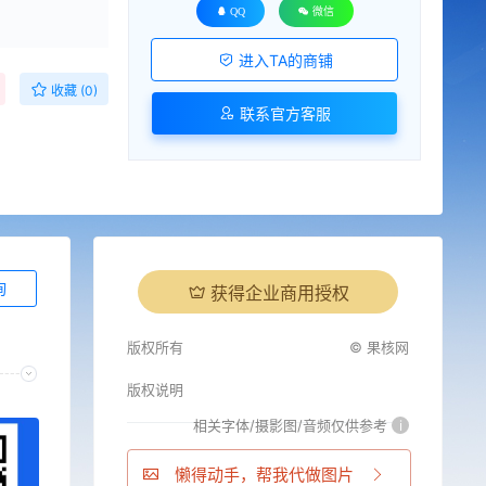
QQ
微信
进入TA的商铺
收藏 (0)
联系官方客服
询
获得企业商用授权
版权所有
© 果核网
版权说明
相关字体/摄影图/音频仅供参考
i
懒得动手，帮我代做图片