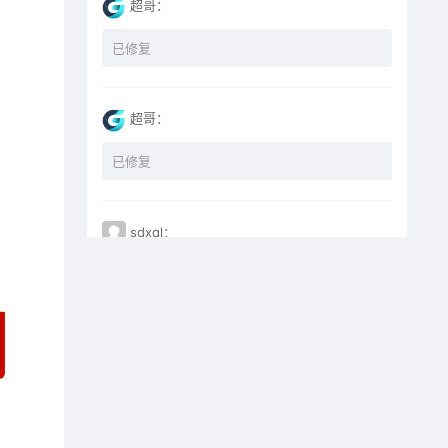
超哥：
已修复
超哥：
已修复
sdxql：
已经买了一个月会员，为何点下载没有反应？
miyunfei0425：
点击下载 下载不了