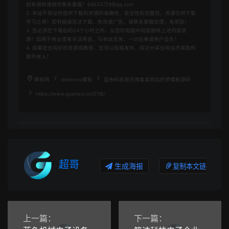
如有侵权请邮件联系客服！64533729@qq.com
2. 本站不保证所提供下载的资源的准确性、安全性和完整性，资源仅供下载
学习之用！如有链接无法下载、失效或广告，请联系客服处理，有奖励！
3. 您必须在下载后的24个小时之内，从您的电脑中彻底删除上述内容资
源！如用于商业或者非法用途，与本站无关，一切后果请用户自负！
4. 如果您也有好的资源或教程，您可以投稿发布，成功分享后有站币奖励和
额外收入！
果核网
dedecms模板
蓝色科技资讯博客类网站织梦模板源码
https://www.guohew.cn/2118/
超哥
生成海报
复制本文链接
上一篇：
下一篇：