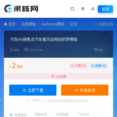
登录
首页
主题模板
dedecms模板
正文
我要投稿
汽车4s销售点汽车展示店网站织梦模板
超哥
2021-07-25
885
2
点赞 (
0
)
收藏 (0)
¥
果核
VIP免费
立即下载
升级会员
下载不了？请联系网站客服提交链接错误！
安装指导
环境配置
二次开发
增值服务：