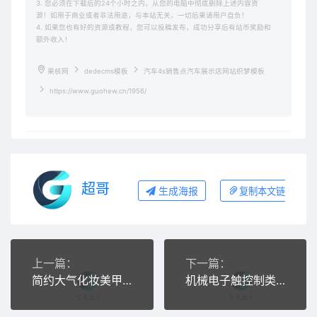
3. 您必须在下载后的24个小时之内，从您的电脑中彻底删除上述内容资
源！如用于商业或者非法用途，与本站无关，一切后果请用户自负！
4. 如果您也有好的资源或教程，您可以投稿发布，成功分享后有站币奖励和
额外收入！
果核网
dedecms模板
汽车4s销售点汽车展示店网站织梦模板
https://www.guohew.cn/1956/
超哥
生成海报
复制本文链接
上一篇：
下一篇：
简约大气化妆美甲培训学校类企业网站织梦模板源码
机械电子触控制类网站源码 信息类企业织梦模板