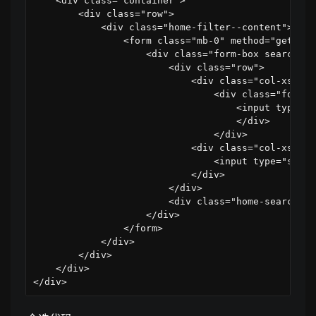
<
div 
class
=
"
container
"
>
<
div 
class
=
"
row
"
>
<
div 
class
=
"
home-filter--content
"
>
<
form 
class
=
"
mb-0
"
method
=
"
get
"
au
<
div 
class
=
"
form-box search-pr
<
div 
class
=
"
row
"
>
<
div 
class
=
"
col-xs-12 
<
div 
class
=
"
form-g
<
input 
type
=
"
t
</
div
>
</
div
>
<
div 
class
=
"
col-xs-12 
<
input 
type
=
"
submi
</
div
>
</
div
>
<
div 
class
=
"
home-search-re
</
div
>
</
form
>
</
div
>
</
div
>
</
div
>
</
div
>