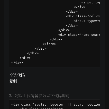
<
input 
type
=
"
t
</
div
>
</
div
>
<
div 
class
=
"
col-xs-12 
<
input 
type
=
"
submi
</
div
>
</
div
>
<
div 
class
=
"
home-search-re
</
div
>
</
form
>
</
div
>
</
div
>
</
div
>
</
div
>
全选代码
复制
3、将以上代码替换为以下代码即可
<
div 
class
=
"
section bgcolor-fff search_section
"
>