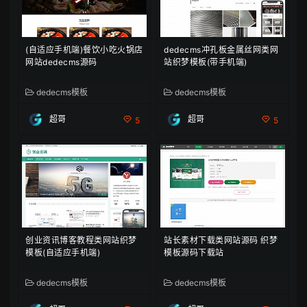
(自适应手机端)餐饮小吃火锅店
dedecms冲孔板金属丝网类网
网站dedecms源码
站织梦模板(带手机端)
dedecms模板
dedecms模板
超哥
超哥
5
5
创业资讯博客教程类网站织梦
站长素材下载类网站源码 织梦
模板(自适应手机端)
模板源码下载站
dedecms模板
dedecms模板