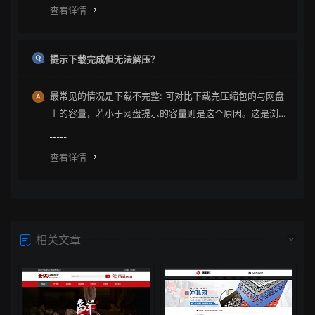
查看详情
提示下载完成但无法解压？
最常见的情况是下载不完整: 可对比下载完压缩包的与网盘
上的容量，若小于网盘提示的容量则是这个原因。这是浏
览器下载的bug，建议用清除浏览器缓存重新下载。
查看详情
相关文章