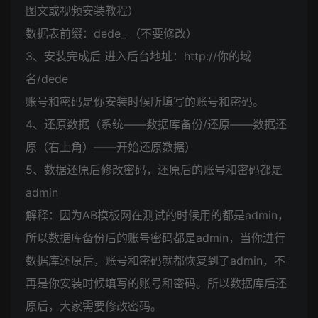
图文或视频安装教程）
数据表前缀：dede_ （不要修改）
3、安装完成后 进入后台地址：http://你的域
名/dede
账号和密码是你安装时候所填写的账号和密码。
4、还原数据（系统——数据库备份/还原——数据还
原（右上角）——开始还原数据）
5、数据还原后修改密码，还原后的账号和密码都是
admin
解释：因为AB模板网在测试的时候用的都是admin，
所以数据库备份后的账号密码都是admin，当你进行
数据库还原后，账号和密码就都恢复到了admin，不
再是你安装时候填写的账号和密码。所以数据库后还
原后，大家需要修改密码。