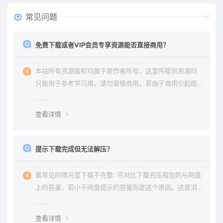
常见问题
免费下载或者VIP会员专享资源能否直接商用？
本站所有资源版权均属于原作者所有，这里所提供资源均
只能用于参考学习用，请勿直接商用。若由于商用引起版
权纠纷与本站无关。
查看详情
提示下载完成但无法解压？
最常见的情况是下载不完整: 可对比下载完压缩包的与网盘
上的容量，若小于网盘提示的容量则是这个原因。这是浏
览器下载的bug，建议用清除浏览器缓存重新下载。
查看详情