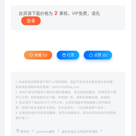
2
此资源下载价格为
果核，VIP免费，请先
登录
收藏 (0)
打赏
点赞 (
0
)
1. 本站所有资源来源于用户上传和网络，因此不包含技术服务请大家谅解！
如有侵权请邮件联系客服！64533729@qq.com
2. 本站不保证所提供下载的资源的准确性、安全性和完整性，资源仅供下载
学习之用！如有链接无法下载、失效或广告，请联系客服处理，有奖励！
3. 您必须在下载后的24个小时之内，从您的电脑中彻底删除上述内容资
源！如用于商业或者非法用途，与本站无关，一切后果请用户自负！
4. 如果您也有好的资源或教程，您可以投稿发布，成功分享后有站币奖励和
额外收入！
果核网
dedecms模板
蓝色机械企业网站织梦源码