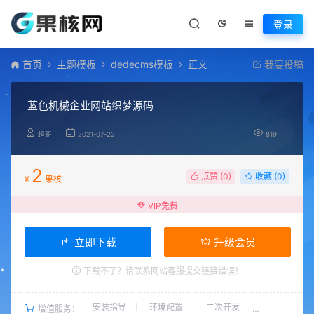
登录
首页
主题模板
dedecms模板
正文
我要投稿
蓝色机械企业网站织梦源码
超哥
2021-07-22
819
2
点赞 (
0
)
收藏 (0)
¥
果核
VIP免费
立即下载
升级会员
下载不了？请联系网站客服提交链接错误！
安装指导
环境配置
二次开发
增值服务：