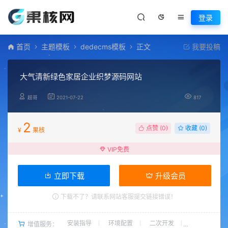
登录
首页
主题模板
dedecms模板
正文
我要投稿
大气清新绿色家居企业织梦源码网站
超哥
2021-07-22
817
2
点赞 (
0
)
收藏 (0)
¥
果核
VIP免费
立即下载
升级会员
下载不了？请联系网站客服提交链接错误！
安装指导
环境配置
二次开发
增值服务：