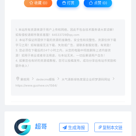
收藏 (0)
打赏
点赞 (
0
)
1. 本站所有资源来源于用户上传和网络，因此不包含技术服务请大家谅解！
如有侵权请邮件联系客服！64533729@qq.com
2. 本站不保证所提供下载的资源的准确性、安全性和完整性，资源仅供下载
学习之用！如有链接无法下载、失效或广告，请联系客服处理，有奖励！
3. 您必须在下载后的24个小时之内，从您的电脑中彻底删除上述内容资
源！如用于商业或者非法用途，与本站无关，一切后果请用户自负！
4. 如果您也有好的资源或教程，您可以投稿发布，成功分享后有站币奖励和
额外收入！
果核网
dedecms模板
大气清新绿色家居企业织梦源码网站
https://www.guohew.cn/1564/
超哥
生成海报
复制本文链接