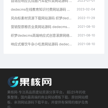
自适应响应式炫酷汽车配件类网站源码 html5高端大气汽车网站织梦模板
2023-07-01
dedecms在线教育知识付费网站源码 织梦模板带手机端集成支付功能评论
2023-02-04
风向标素材资源下载网站源码 织梦dedecms模板 带手机版
2022-11-29
营销型原粮农业类网站源码 dedecms织梦模板 (带手机端)
2021-08-10
织梦dedecms高端响应式创意滚屏网络设计建站公司网站模板 自适应手机端【站长亲测】
2021-08-10
响应式餐饮牛杂小吃类网站源码 dedecms织梦模板 (带手机端)
2021-08-10
果核网-专注高品质建站资源分享平台， 超过5年的收
集整理，国内最高端的商业网站模板下载、原创网站模
板、亲测网站源码下载平台，并提供有保障的维护及售
后。