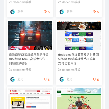
dedecms模板
dedecms模板
超哥
超哥
5
5
自适应响应式炫酷汽车配件类
dedecms在线教育知识付费网
网站源码 html5高端大气汽车
站源码 织梦模板带手机端集成
网站织梦模板
支付功能评论
dedecms模板
dedecms模板
超哥
超哥
5
5