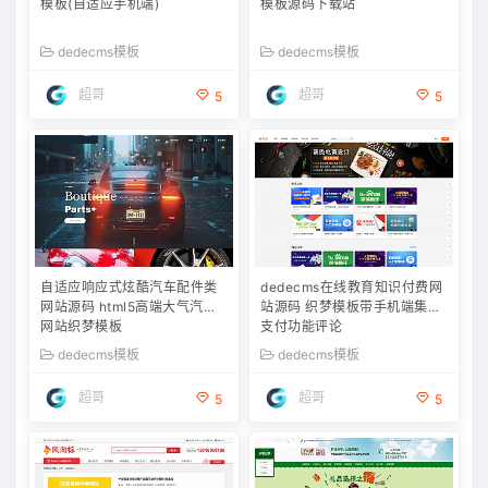
模板(自适应手机端)
模板源码下载站
dedecms模板
dedecms模板
超哥
超哥
5
5
自适应响应式炫酷汽车配件类
dedecms在线教育知识付费网
网站源码 html5高端大气汽车
站源码 织梦模板带手机端集成
网站织梦模板
支付功能评论
dedecms模板
dedecms模板
超哥
超哥
5
5