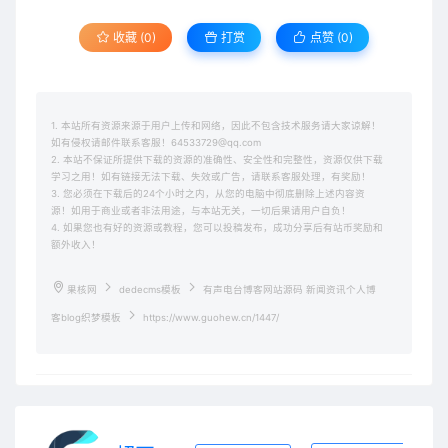
收藏 (0)
打赏
点赞 (
0
)
1. 本站所有资源来源于用户上传和网络，因此不包含技术服务请大家谅解！
如有侵权请邮件联系客服！64533729@qq.com
2. 本站不保证所提供下载的资源的准确性、安全性和完整性，资源仅供下载
学习之用！如有链接无法下载、失效或广告，请联系客服处理，有奖励！
3. 您必须在下载后的24个小时之内，从您的电脑中彻底删除上述内容资
源！如用于商业或者非法用途，与本站无关，一切后果请用户自负！
4. 如果您也有好的资源或教程，您可以投稿发布，成功分享后有站币奖励和
额外收入！
果核网
dedecms模板
有声电台博客网站源码 新闻资讯个人博
客blog织梦模板
https://www.guohew.cn/1447/