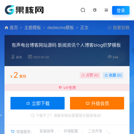
登录
首页
主题模板
dedecms模板
正文
我要投稿
有声电台博客网站源码 新闻资讯个人博客blog织梦模板
超哥
2021-07-20
646
2
点赞 (
0
)
收藏 (0)
¥
果核
VIP免费
立即下载
升级会员
下载不了？请联系网站客服提交链接错误！
安装指导
环境配置
二次开发
增值服务：