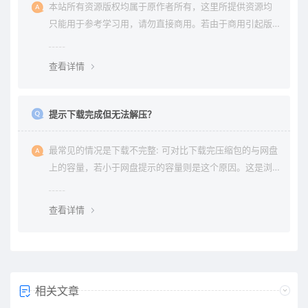
本站所有资源版权均属于原作者所有，这里所提供资源均
只能用于参考学习用，请勿直接商用。若由于商用引起版
权纠纷与本站无关。
查看详情
提示下载完成但无法解压？
最常见的情况是下载不完整: 可对比下载完压缩包的与网盘
上的容量，若小于网盘提示的容量则是这个原因。这是浏
览器下载的bug，建议用清除浏览器缓存重新下载。
查看详情
相关文章