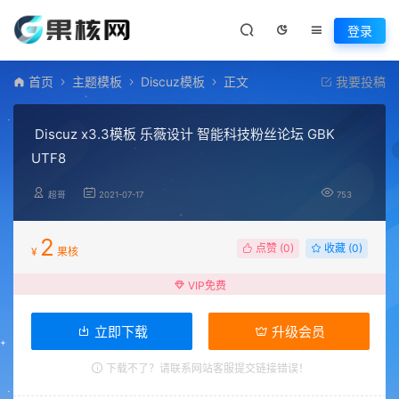
登录
首页
主题模板
Discuz模板
正文
我要投稿
Discuz x3.3模板 乐薇设计 智能科技粉丝论坛 GBK
UTF8
超哥
2021-07-17
753
2
点赞 (
0
)
收藏 (0)
¥
果核
VIP免费
立即下载
升级会员
下载不了？请联系网站客服提交链接错误！