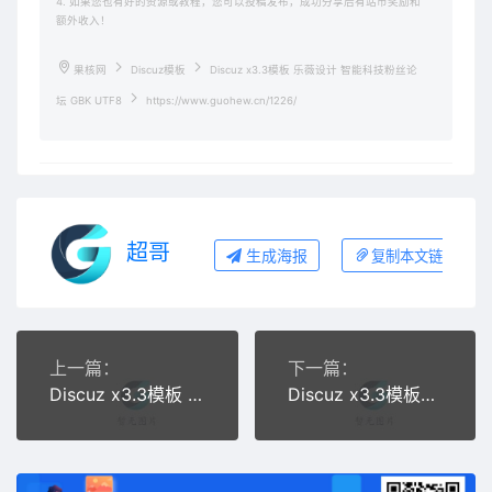
4. 如果您也有好的资源或教程，您可以投稿发布，成功分享后有站币奖励和
额外收入！
果核网
Discuz模板
Discuz x3.3模板 乐薇设计 智能科技粉丝论
坛 GBK UTF8
https://www.guohew.cn/1226/
超哥
生成海报
复制本文链接
上一篇：
下一篇：
Discuz x3.3模板 N5门户-163K2016 商业版 GBK
Discuz x3.3模板游戏VRGame测评 商业版（GBK）