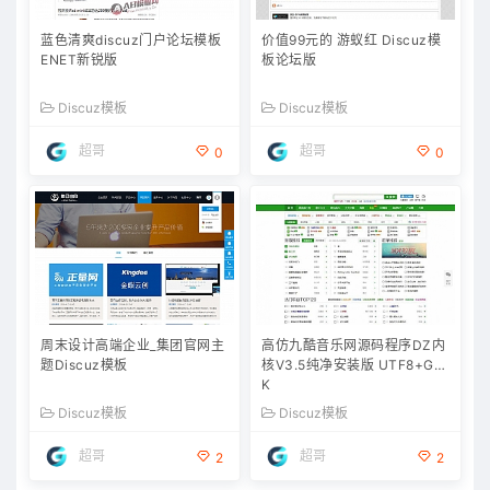
蓝色清爽discuz门户论坛模板
价值99元的 游蚁红 Discuz模
ENET新锐版
板论坛版
Discuz模板
Discuz模板
超哥
超哥
0
0
周末设计高端企业_集团官网主
高仿九酷音乐网源码程序DZ内
题Discuz模板
核V3.5纯净安装版 UTF8+GB
K
Discuz模板
Discuz模板
超哥
超哥
2
2