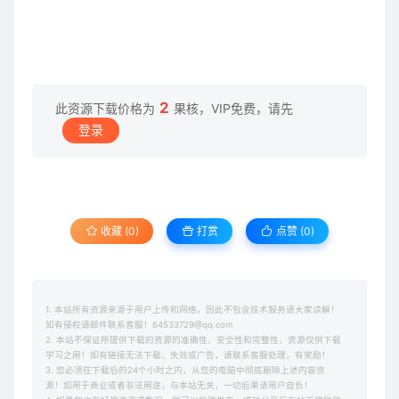
2
此资源下载价格为
果核，VIP免费，请先
登录
收藏 (0)
打赏
点赞 (
0
)
1. 本站所有资源来源于用户上传和网络，因此不包含技术服务请大家谅解！
如有侵权请邮件联系客服！64533729@qq.com
2. 本站不保证所提供下载的资源的准确性、安全性和完整性，资源仅供下载
学习之用！如有链接无法下载、失效或广告，请联系客服处理，有奖励！
3. 您必须在下载后的24个小时之内，从您的电脑中彻底删除上述内容资
源！如用于商业或者非法用途，与本站无关，一切后果请用户自负！