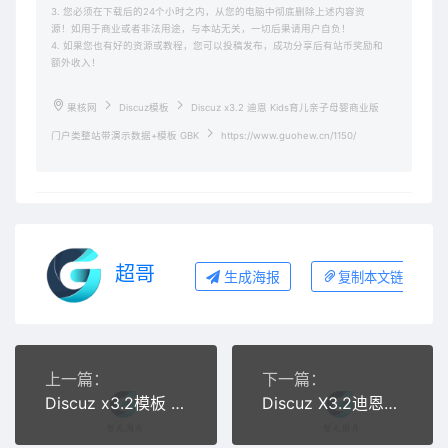
3. 您必须在下载后的24个小时之内，从您的电脑中彻底删除上述内容资
源！如用于商业或者非法用途，与本站无关，一切后果请用户自负！
4. 如果您也有好的资源或教程，您可以投稿发布，成功分享后有站币奖励和
额外收入！
果核网
Discuz模板
Discuz x3.2 迪恩 Kids育儿亲子母婴商业版
门户类整站带演示数据+模板 GBK
https://www.guohew.cn/1150/
超哥
生成海报
复制本文链接
上一篇：
下一篇：
Discuz x3.2模板 迪恩科技 edu!在线教育 商业版GBK
Discuz X3.2迪恩微电影 商业版 GBK