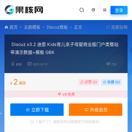
登录
首页
主题模板
Discuz模板
正文
我要投稿
Discuz x3.2 迪恩 Kids育儿亲子母婴商业版门户类整站
带演示数据+模板 GBK
超哥
2021-07-17
723
2
点赞 (
0
)
收藏 (0)
¥
果核
VIP免费
立即下载
升级会员
下载不了？请联系网站客服提交链接错误！