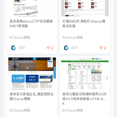
蓝色清爽discuz门户论坛模板
价值99元的 游蚁红 Discuz模
ENET新锐版
板论坛版
Discuz模板
Discuz模板
超哥
超哥
0
0
周末设计高端企业_集团官网主
高仿九酷音乐网源码程序DZ内
题Discuz模板
核V3.5纯净安装版 UTF8+GB
K
Discuz模板
Discuz模板