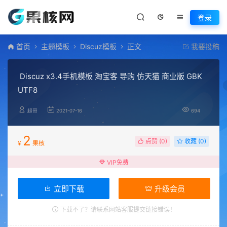
登录
首页
主题模板
Discuz模板
正文
我要投稿
Discuz x3.4手机模板 淘宝客 导购 仿天猫 商业版 GBK
UTF8
超哥
2021-07-16
694
2
点赞 (
0
)
收藏 (0)
¥
果核
VIP免费
立即下载
升级会员
下载不了？请联系网站客服提交链接错误！