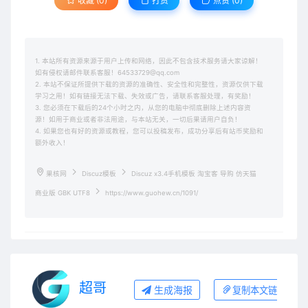
收藏 (0)
打赏
点赞 (
0
)
1. 本站所有资源来源于用户上传和网络，因此不包含技术服务请大家谅解！
如有侵权请邮件联系客服！64533729@qq.com
2. 本站不保证所提供下载的资源的准确性、安全性和完整性，资源仅供下载
学习之用！如有链接无法下载、失效或广告，请联系客服处理，有奖励！
3. 您必须在下载后的24个小时之内，从您的电脑中彻底删除上述内容资
源！如用于商业或者非法用途，与本站无关，一切后果请用户自负！
4. 如果您也有好的资源或教程，您可以投稿发布，成功分享后有站币奖励和
额外收入！
果核网
Discuz模板
Discuz x3.4手机模板 淘宝客 导购 仿天猫
商业版 GBK UTF8
https://www.guohew.cn/1091/
超哥
生成海报
复制本文链接