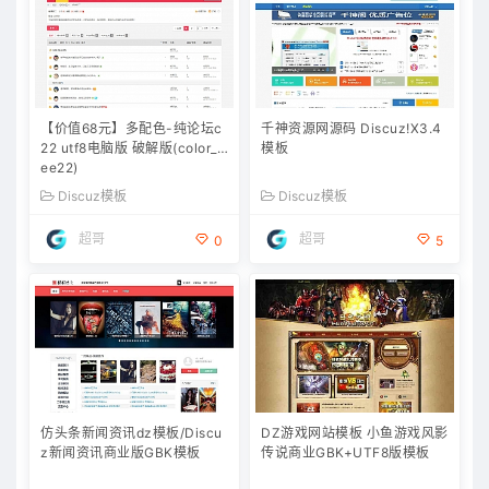
【价值68元】多配色-纯论坛c
千神资源网源码 Discuz!X3.4
22 utf8电脑版 破解版(color_fr
模板
ee22)
Discuz模板
Discuz模板
超哥
超哥
0
5
仿头条新闻资讯dz模板/Discu
DZ游戏网站模板 小鱼游戏风影
z新闻资讯商业版GBK模板
传说商业GBK+UTF8版模板