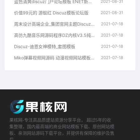
蓝色清爽discuz门户论坛模板 ENET新锐版
2021-08-31
价值99元的 游蚁红 Discuz模板论坛版
2021-08-31
周末设计高端企业_集团官网主题Discuz模板
2021-07-18
高仿九酷音乐网源码程序DZ内核V3.5纯净安装版 UTF8+GBK
2021-07-18
Discuz-迪恩女神模特_套图模板
2021-07-18
Miko弹幕视频网源码 动漫视频网站模板 Discuz后台
2021-07-18
果核网-专注高品质建站资源分享平台， 超过5年的收
集整理，国内最高端的商业网站模板下载、原创网站模
板、亲测网站源码下载平台，并提供有保障的维护及售
后。