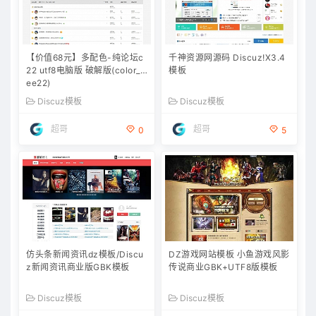
【价值68元】多配色-纯论坛c
千神资源网源码 Discuz!X3.4
22 utf8电脑版 破解版(color_fr
模板
ee22)
Discuz模板
Discuz模板
超哥
超哥
0
5
仿头条新闻资讯dz模板/Discu
DZ游戏网站模板 小鱼游戏风影
z新闻资讯商业版GBK模板
传说商业GBK+UTF8版模板
Discuz模板
Discuz模板