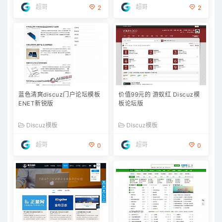
超哥
超哥
2
2
蓝色清爽discuz门户论坛模板
价值99元的 游蚁红 Discuz模
ENET新锐版
板论坛版
Discuz模板
Discuz模板
超哥
超哥
0
0