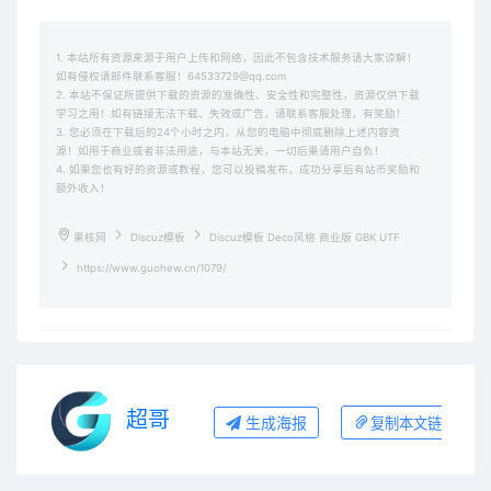
1. 本站所有资源来源于用户上传和网络，因此不包含技术服务请大家谅解！
如有侵权请邮件联系客服！64533729@qq.com
2. 本站不保证所提供下载的资源的准确性、安全性和完整性，资源仅供下载
学习之用！如有链接无法下载、失效或广告，请联系客服处理，有奖励！
3. 您必须在下载后的24个小时之内，从您的电脑中彻底删除上述内容资
源！如用于商业或者非法用途，与本站无关，一切后果请用户自负！
4. 如果您也有好的资源或教程，您可以投稿发布，成功分享后有站币奖励和
额外收入！
果核网
Discuz模板
Discuz模板 Deco风格 商业版 GBK UTF
https://www.guohew.cn/1079/
超哥
生成海报
复制本文链接