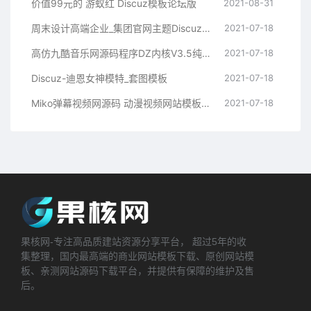
价值99元的 游蚁红 Discuz模板论坛版
2021-08-31
周末设计高端企业_集团官网主题Discuz模板
2021-07-18
高仿九酷音乐网源码程序DZ内核V3.5纯净安装版 UTF8+GBK
2021-07-18
Discuz-迪恩女神模特_套图模板
2021-07-18
Miko弹幕视频网源码 动漫视频网站模板 Discuz后台
2021-07-18
果核网-专注高品质建站资源分享平台， 超过5年的收
集整理，国内最高端的商业网站模板下载、原创网站模
板、亲测网站源码下载平台，并提供有保障的维护及售
后。