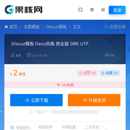
登录
首页
主题模板
Discuz模板
正文
我要投稿
Discuz模板 Deco风格 商业版 GBK UTF
超哥
2021-07-16
681
2
点赞 (
0
)
收藏 (0)
¥
果核
VIP免费
立即下载
升级会员
下载不了？请联系网站客服提交链接错误！
安装指导
环境配置
二次开发
增值服务：