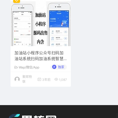
加油站小程序公众号扫码加
油站系统扫码加油系统智慧
加油站双支付系统
#
独家
Wap/微信/App
聚辉物
3年前
1,087
联